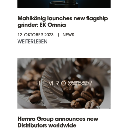
Ö
N
I
Mahlkönig launches new flagship
G
grinder: EK Omnia
A
12. OKTOBER 2023
NEWS
N
WEITERLESEN
Ü
D
B
L
E
A
R
M
M
A
A
R
H
Z
L
O
K
C
Ö
C
N
O
I
P
Hemro Group announces new
G
R
Distributors worldwide