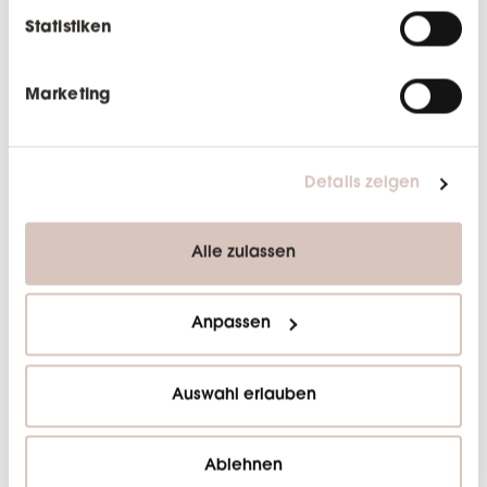
Weight espresso grinders in addition
Statistiken
to the EK43 and new EK Omnia
allround coffee grinders.
Marketing
We welcome La Marzocco USA
alongside our current Mahlkönig
National Distributors, including
Black
Details zeigen
Rabbit Service Co.
,
Visions
Espresso Service
, and
GH Grinding
& Brewing Solutions
.
Alle zulassen
WEITERE
Anpassen
NEWS
Auswahl erlauben
Ablehnen