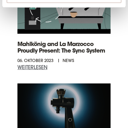
Mahlkönig and La Marzocco
Proudly Present: The Sync System
06. OKTOBER 2023
NEWS
WEITERLESEN
Ü
B
E
R
M
A
H
L
K